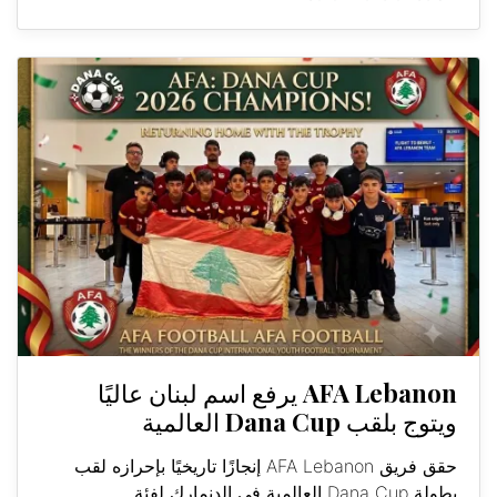
AFA Lebanon يرفع اسم لبنان عاليًا
ويتوج بلقب Dana Cup العالمية
حقق فريق AFA Lebanon إنجازًا تاريخيًا بإحرازه لقب
بطولة Dana Cup العالمية في الدنمارك لفئة...