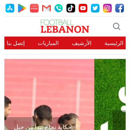
الرئيسية
الأرشيف
المباريات
إتصل بنا
حكاية نجاح تبدأ من جبل