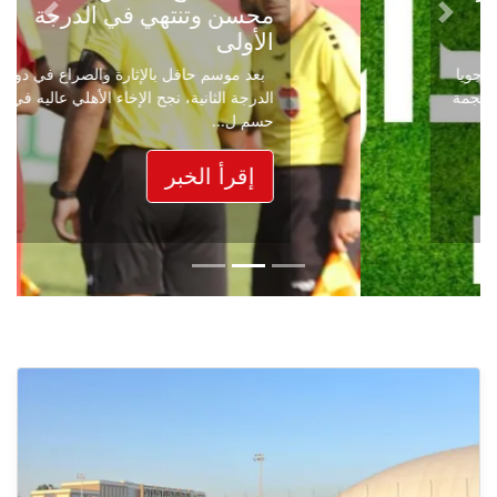
محسن وتنتهي في الدرجة
Next
Previous
الأولى
بعد موسم حافل بالإثارة والصراع في دوري
الدرجة الثانية، نجح الإخاء الأهلي عاليه في
حسم ل...
إقرأ الخبر