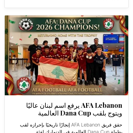
AFA Lebanon يرفع اسم لبنان عاليًا
ويتوج بلقب Dana Cup العالمية
حقق فريق AFA Lebanon إنجازًا تاريخيًا بإحرازه لقب
بطولة Dana Cup العالمية في الدنمارك لفئة...