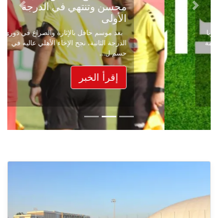
محسن وتنتهي في الدرجة
Next
Previous
الأولى
بعد موسم حافل بالإثارة والصراع في دوري
الدرجة الثانية، نجح الإخاء الأهلي عاليه في
حسم ل...
إقرأ الخبر