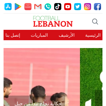
الرئيسية
الأرشيف
المباريات
إتصل بنا
حكاية نجاح تبدأ من جبل