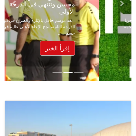
محسن وتنتهي في الدرجة
Next
Previous
الأولى
بعد موسم حافل بالإثارة والصراع في دوري
الدرجة الثانية، نجح الإخاء الأهلي عاليه في
حسم ل...
إقرأ الخبر