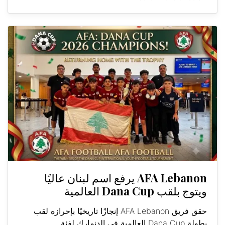
AFA Lebanon يرفع اسم لبنان عاليًا
ويتوج بلقب Dana Cup العالمية
حقق فريق AFA Lebanon إنجازًا تاريخيًا بإحرازه لقب
بطولة Dana Cup العالمية في الدنمارك لفئة...