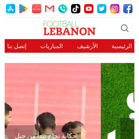
الرئيسية
الأرشيف
المباريات
إتصل بنا
حكاية نجاح تبدأ من جبل