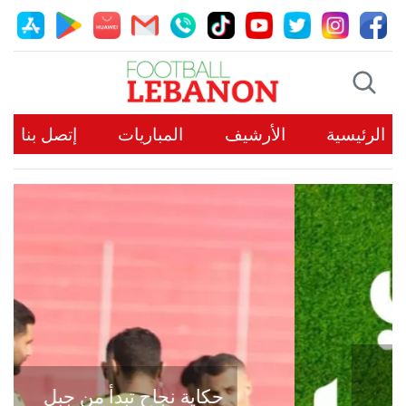
الرئيسية
الأرشيف
المباريات
إتصل بنا
حكاية نجاح تبدأ من جبل