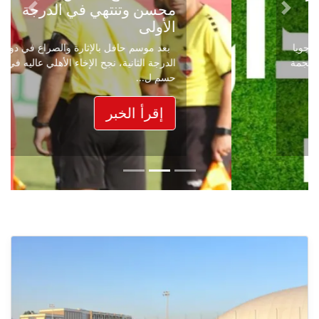
محسن وتنتهي في الدرجة
Next
Previous
الأولى
بعد موسم حافل بالإثارة والصراع في دوري
الدرجة الثانية، نجح الإخاء الأهلي عاليه في
حسم ل...
إقرأ الخبر