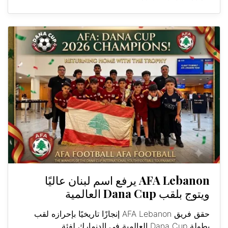
AFA Lebanon يرفع اسم لبنان عاليًا
ويتوج بلقب Dana Cup العالمية
حقق فريق AFA Lebanon إنجازًا تاريخيًا بإحرازه لقب
بطولة Dana Cup العالمية في الدنمارك لفئة...