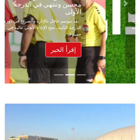
محسن وتنتهي في الدرجة
Next
Previous
الأولى
بعد موسم حافل بالإثارة والصراع في دوري
الدرجة الثانية، نجح الإخاء الأهلي عاليه في
حسم ل...
إقرأ الخبر