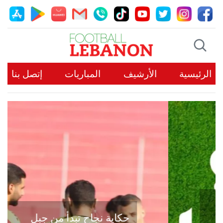
الرئيسية
الأرشيف
المباريات
إتصل بنا
حكاية نجاح تبدأ من جبل