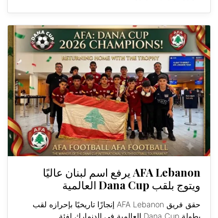
AFA Lebanon يرفع اسم لبنان عاليًا
ويتوج بلقب Dana Cup العالمية
حقق فريق AFA Lebanon إنجازًا تاريخيًا بإحرازه لقب
بطولة Dana Cup العالمية في الدنمارك لفئة...