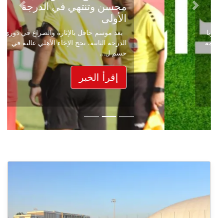
محسن وتنتهي في الدرجة
Next
Previous
الأولى
بعد موسم حافل بالإثارة والصراع في دوري
الدرجة الثانية، نجح الإخاء الأهلي عاليه في
حسم ل...
إقرأ الخبر