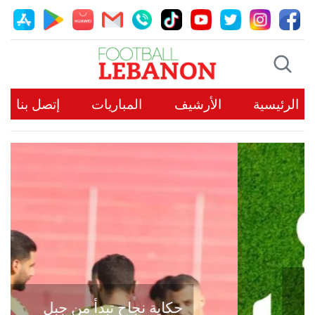
الرئيسية
الأرشيف
المباريات
إتصل بنا
حكاية نجاح تبدأ من جبل