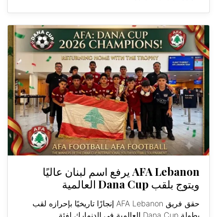
AFA Lebanon يرفع اسم لبنان عاليًا
ويتوج بلقب Dana Cup العالمية
حقق فريق AFA Lebanon إنجازًا تاريخيًا بإحرازه لقب
بطولة Dana Cup العالمية في الدنمارك لفئة...