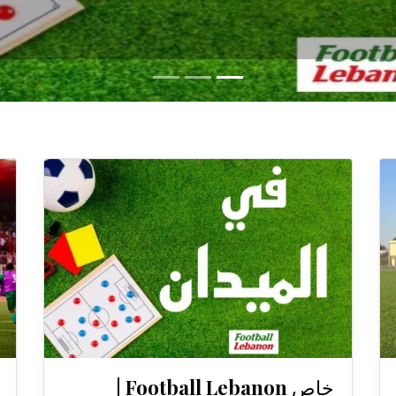
خاص Football Lebanon |