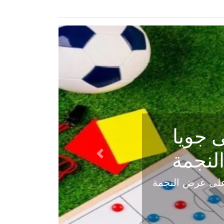
ي في
Next
هلي عاليه في