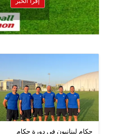
إقرأ الخبر
حكام لبنانيون في دورة حكام