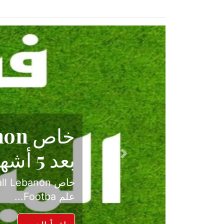
حكاية نجا
الدرجة ال
Previous
بعد موسم حافل بالإ
حسم ل...