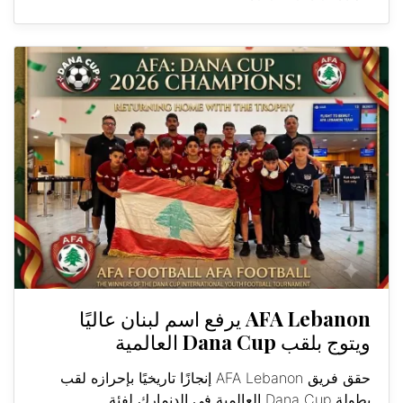
AFA Lebanon يرفع اسم لبنان عاليًا
ويتوج بلقب Dana Cup العالمية
حقق فريق AFA Lebanon إنجازًا تاريخيًا بإحرازه لقب
بطولة Dana Cup العالمية في الدنمارك لفئة...