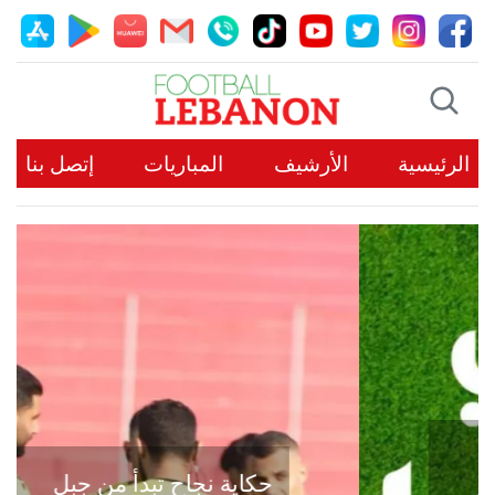
الرئيسية
الأرشيف
المباريات
إتصل بنا
حكاية نجاح تبدأ من جبل