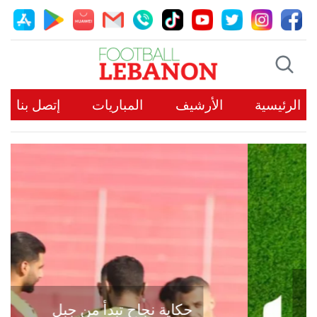
الرئيسية
الأرشيف
المباريات
إتصل بنا
حكاية نجاح تبدأ من جبل