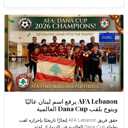
AFA Lebanon يرفع اسم لبنان عاليًا
ويتوج بلقب Dana Cup العالمية
حقق فريق AFA Lebanon إنجازًا تاريخيًا بإحرازه لقب
بطولة Dana Cup العالمية في الدنمارك لفئة...