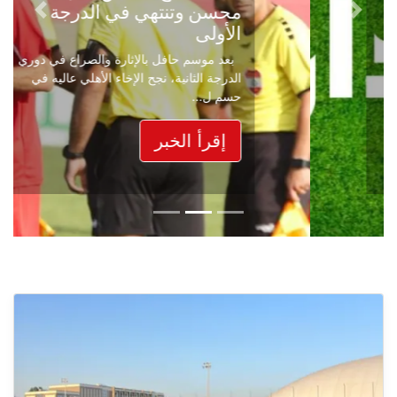
محسن وتنتهي في الدرجة
Next
Previous
الأولى
بعد موسم حافل بالإثارة والصراع في دوري
الدرجة الثانية، نجح الإخاء الأهلي عاليه في
حسم ل...
إقرأ الخبر