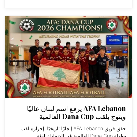
AFA Lebanon يرفع اسم لبنان عاليًا
ويتوج بلقب Dana Cup العالمية
حقق فريق AFA Lebanon إنجازًا تاريخيًا بإحرازه لقب
بطولة Dana Cup العالمية في الدنمارك لفئة...