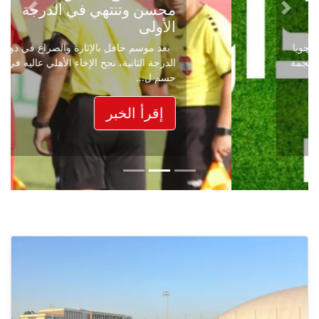
محسن وتنتهي في الدرجة
Next
Previous
الأولى
بعد موسم حافل بالإثارة والصراع في دوري
الدرجة الثانية، نجح الإخاء الأهلي عاليه في
حسم ل...
إقرأ الخبر