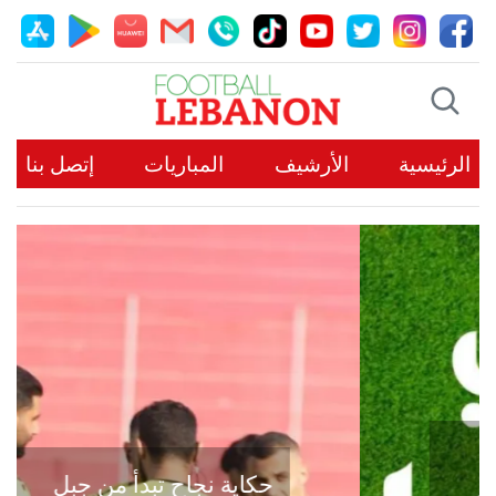
الرئيسية
الأرشيف
المباريات
إتصل بنا
حكاية نجاح تبدأ من جبل