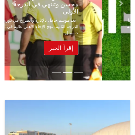
محسن وتنتهي في الدرجة
Next
Previous
الأولى
بعد موسم حافل بالإثارة والصراع في دوري
الدرجة الثانية، نجح الإخاء الأهلي عاليه في
حسم ل...
إقرأ الخبر