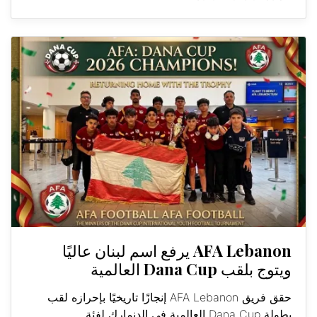
AFA Lebanon يرفع اسم لبنان عاليًا
ويتوج بلقب Dana Cup العالمية
حقق فريق AFA Lebanon إنجازًا تاريخيًا بإحرازه لقب
بطولة Dana Cup العالمية في الدنمارك لفئة...