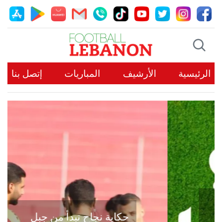
الرئيسية
الأرشيف
المباريات
إتصل بنا
حكاية نجاح تبدأ من جبل