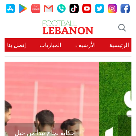
الرئيسية
الأرشيف
المباريات
إتصل بنا
حكاية نجاح تبدأ من جبل