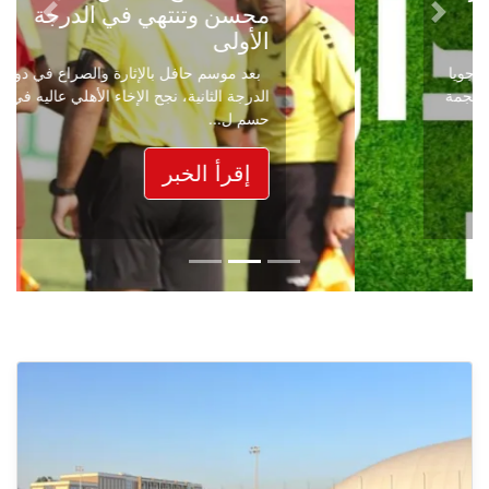
محسن وتنتهي في الدرجة
Next
Previous
الأولى
بعد موسم حافل بالإثارة والصراع في دوري
الدرجة الثانية، نجح الإخاء الأهلي عاليه في
حسم ل...
إقرأ الخبر