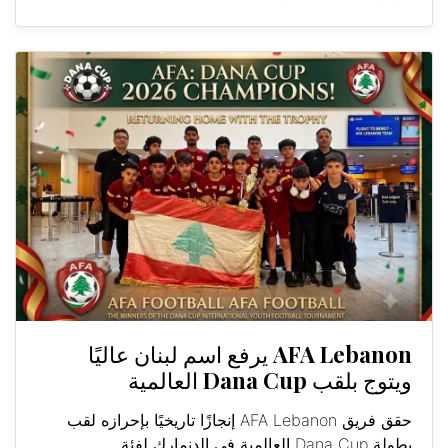
AFA Lebanon يرفع اسم لبنان عاليًا
ويتوج بلقب Dana Cup العالمية
حقق فريق AFA Lebanon إنجازًا تاريخيًا بإحرازه لقب
بطولة Dana Cup العالمية في الدنمارك لفئة...