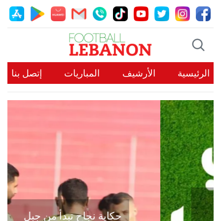
الرئيسية
الأرشيف
المباريات
إتصل بنا
حكاية نجاح تبدأ من جبل