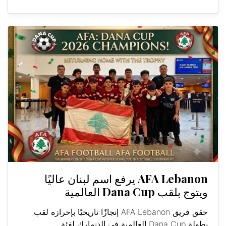
AFA Lebanon يرفع اسم لبنان عاليًا
ويتوج بلقب Dana Cup العالمية
حقق فريق AFA Lebanon إنجازًا تاريخيًا بإحرازه لقب
بطولة Dana Cup العالمية في الدنمارك لفئة...