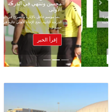
محسن وتنتهي في الدرجة
Next
Previous
الأولى
بعد موسم حافل بالإثارة والصراع في دوري
الدرجة الثانية، نجح الإخاء الأهلي عاليه في
حسم ل...
إقرأ الخبر