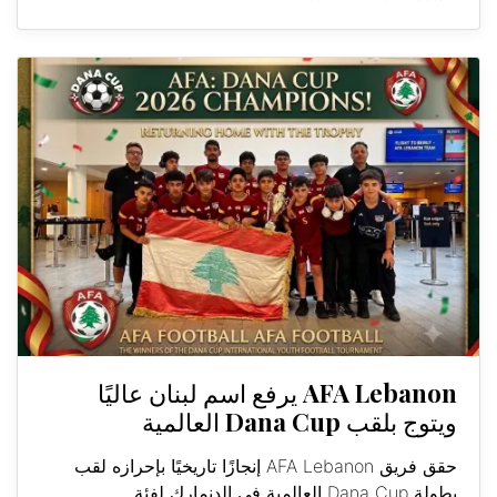
AFA Lebanon يرفع اسم لبنان عاليًا
ويتوج بلقب Dana Cup العالمية
حقق فريق AFA Lebanon إنجازًا تاريخيًا بإحرازه لقب
بطولة Dana Cup العالمية في الدنمارك لفئة...