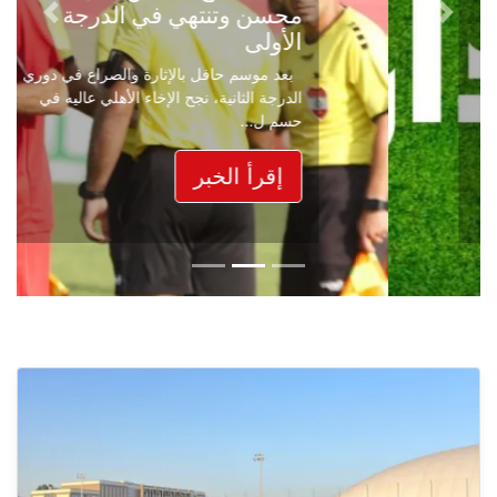
محسن وتنتهي في الدرجة
Next
Previous
الأولى
بعد موسم حافل بالإثارة والصراع في دوري
الدرجة الثانية، نجح الإخاء الأهلي عاليه في
حسم ل...
إقرأ الخبر