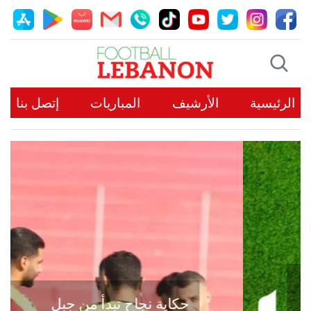
الرئيسية
الأرشيف
المباريات
إتصل بنا
حكاية نجاح تبدأ من جبل