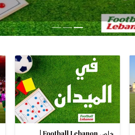
خاص Football Lebanon |