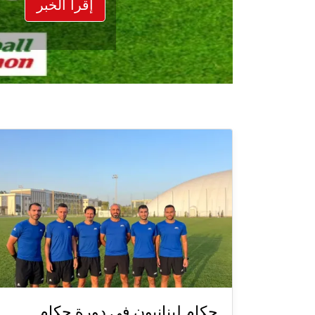
إقرأ الخبر
حكام لبنانيون في دورة حكام