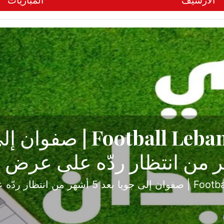
الأرشيف
المباريات
ح تبدأ من جبل محسن وتنته
أولى
ثارة والصراع في دوري الدرجة الثانية، نجح الإخاء الأ