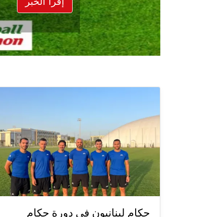
إقرأ الخبر
حكام لبنانيون في دورة حكام