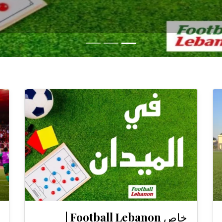
خاص Football Lebanon |