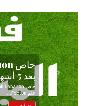
حكاية نجا
الدرجة ال
Previous
بعد موسم حافل بالإ
حسم ل...