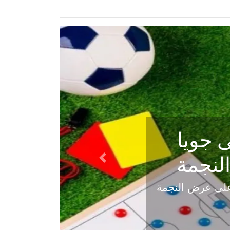
ي في
Next
هلي عاليه في