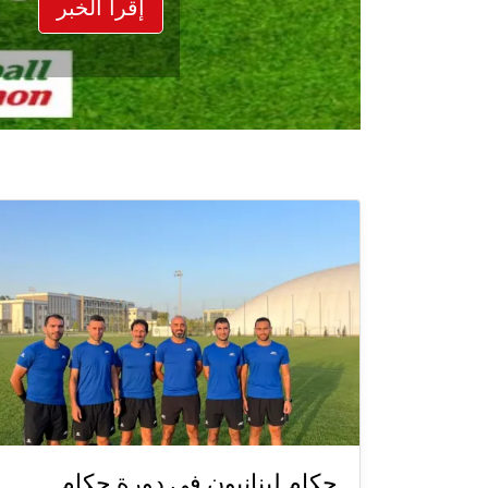
إقرأ الخبر
حكام لبنانيون في دورة حكام