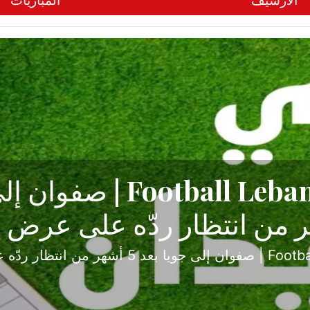
الأرشيف
المباريات
ح تبدأ من جبل محسن وتنته
أولى
ثارة والصراع في دوري الدرجة الثانية، نجح الإخاء الأ