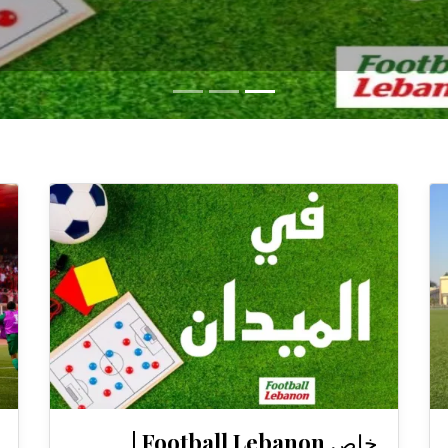
خاص Football Lebanon |